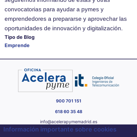
convocatorias para ayudar a pymes y
emprendedores a prepararse y aprovechar las
oportunidades de innovación y digitalización.
Tipo de Blog
Emprende
900 701 151
618 60 35 48
info@acelerapymemadrid.es
Información importante sobre cookies
C/ Almagro 2 1º Izqda 28010 Madrid