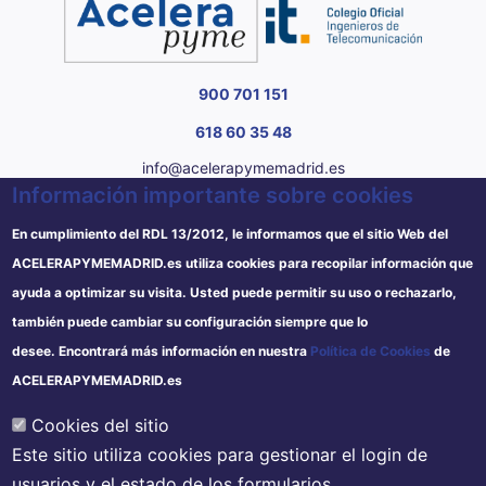
900 701 151
618 60 35 48
info@acelerapymemadrid.es
Información importante sobre cookies
C/ Almagro 2 1º Izqda 28010 Madrid
De Lunes a Jueves de 8:30h. a 14:00h. y de 15:00h. a 17:00h.
En cumplimiento del RDL 13/2012, le informamos que el sitio Web del
y viernes de 8:30h. a 14:00h (Para consultas presenciales,
ACELERAPYMEMADRID.es utiliza cookies para recopilar información que
solicitar cita previa)
ayuda a optimizar su visita. Usted puede permitir su uso o rechazarlo,
también puede cambiar su configuración siempre que lo
Información de interés
desee.
Encontrará más información en nuestra
Política de Cookies
de
Aviso legal
ACELERAPYMEMADRID.es
🔽
Subvenciones
Política de cookies
Cookies del sitio
Política de privacidad
¡No dejes escapar tu subvención!
Este sitio utiliza cookies para gestionar el login de
Contacto
Descubre cómo acceder a todas
usuarios y el estado de los formularios.