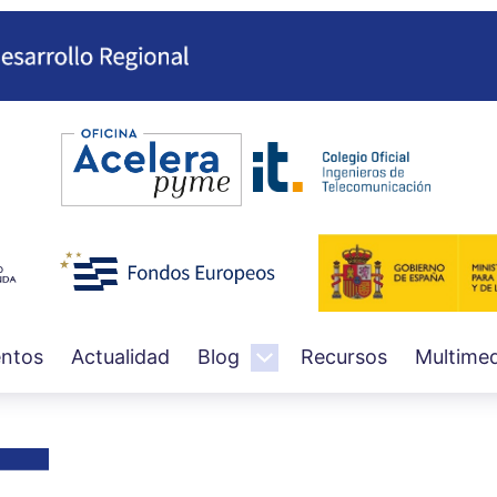
Pasar
al
contenido
principal
ntos
Actualidad
Blog
Recursos
Multimed