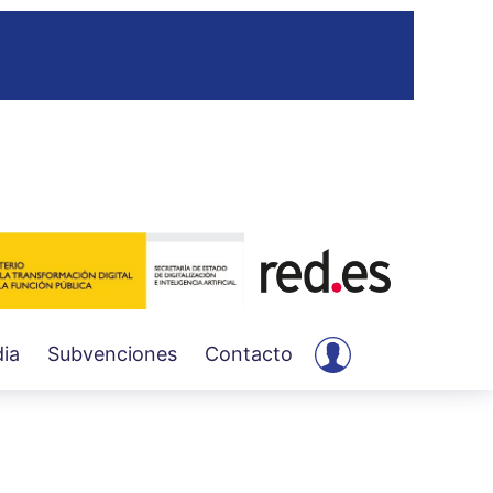
User
ia
Subvenciones
Contacto
account
menu