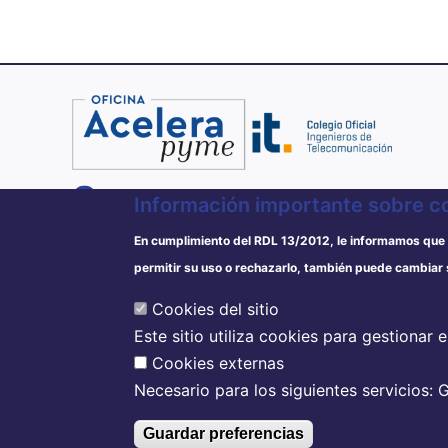
900 701 151
Información importante sobre c
618 60 35 48
En cumplimiento del RDL 13/2012, le informamos que 
info@acelerapymemadrid.es
permitir su uso o rechazarlo, también puede cambiar
C/ Almagro 2 1º Izqda 28010 Madrid
Cookies del sitio
De Lunes a Jueves de 8:30h. a 14:00h. y
Este sitio utiliza cookies para gestionar 
de 15:00h. a 17:00h. y viernes de 8:30h. a
Cookies externas
14:00h (Para consultas presenciales,
Necesario para los siguientes servicios: 
solicitar cita previa)
Guardar preferencias