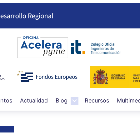
Pasar
al
contenido
principal
ntos
Actualidad
Blog
Recursos
Multimed