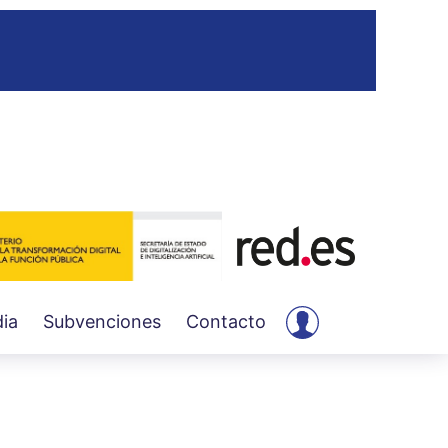
User
ia
Subvenciones
Contacto
account
menu