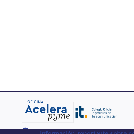
Paginación
900 701 151
Información importante sobre c