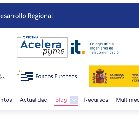
Pasar
al
contenido
principal
ntos
Actualidad
Blog
Recursos
Multimed