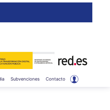
User
ia
Subvenciones
Contacto
account
menu