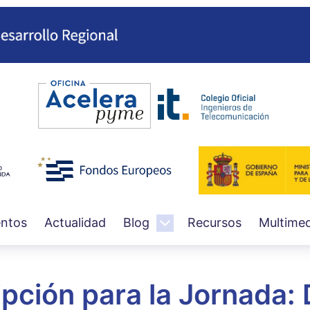
Pasar
al
contenido
principal
ntos
Actualidad
Blog
Recursos
Multimed
ipción para la Jornada: 