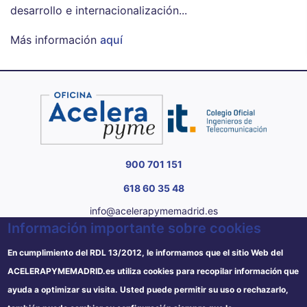
desarrollo e internacionalización...
Más información
aquí
900 701 151
618 60 35 48
info@acelerapymemadrid.es
Información importante sobre cookies
C/ Almagro 2 1º Izqda 28010 Madrid
De Lunes a Jueves de 8:30h. a 14:00h. y de 15:00h. a 17:00h.
En cumplimiento del RDL 13/2012, le informamos que el sitio Web del
y viernes de 8:30h. a 14:00h (Para consultas presenciales,
ACELERAPYMEMADRID.es utiliza cookies para recopilar información que
solicitar cita previa)
ayuda a optimizar su visita. Usted puede permitir su uso o rechazarlo,