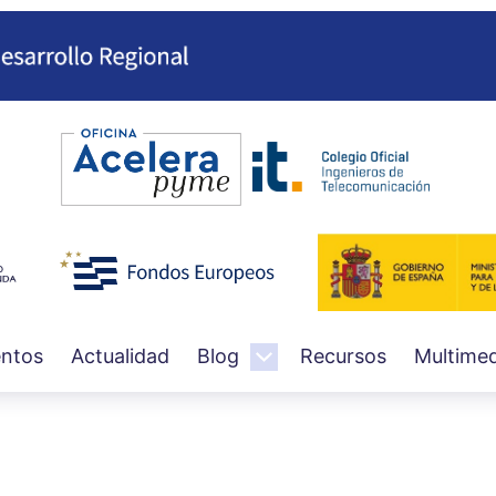
Pasar
al
contenido
principal
ntos
Actualidad
Blog
Recursos
Multimed